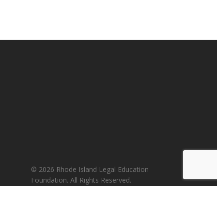
© 2026 Rhode Island Legal Education
Foundation. All Rights Reserved.
A Nicholas R. Barrow Production
twitter
facebook
vimeo
youtube
tumblr
dribbble
google-